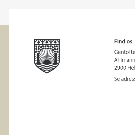
Find os
Gentofte
Ahlmanns
2900 Hel
Se adres