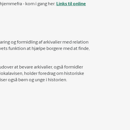
i hjemmefra - kom i gang her:
Links til online
ring og formidling af arkivalier med relation
vets funktion at hjælpe borgere med at finde,
udover at bevare arkivalier, også formidler
 lokalavisen, holder foredrag om historiske
ser også børn og unge i historien.