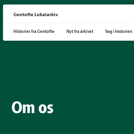
Gå til hoved indhold
Gentofte Lokalarkiv
Historier fra Gentofte
Nyt fra arkivet
Søg i historien
Om os